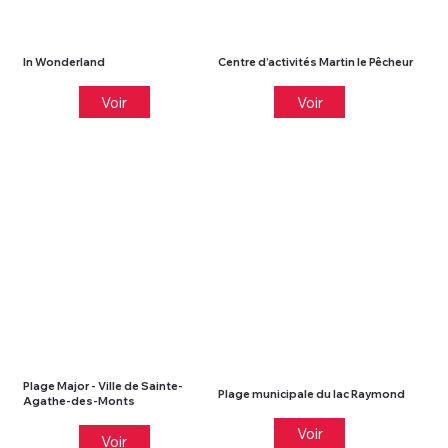
In Wonderland
Centre d’activités Martin le Pêcheur
Voir
Voir
Plage Major - Ville de Sainte-
Plage municipale du lac Raymond
Agathe-des-Monts
Voir
Voir