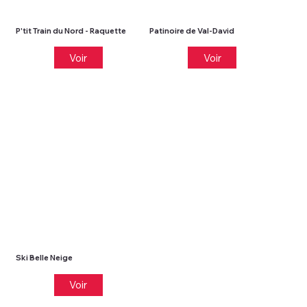
P'tit Train du Nord - Raquette
Patinoire de Val-David
Voir
Voir
Ski Belle Neige
Voir