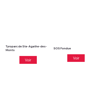
Tyroparc de Ste-Agathe-des-
SOS Fondue
Monts
Voir
Voir