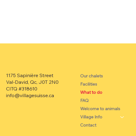
1175 Sapinière Street
Our chalets
Val-David, Qc, J0T 2N0
Facilities
CITQ #318610
What to do
info@villagesuisse.ca
FAQ
Welcome to animals
Village Info
Contact