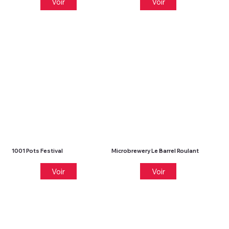
Voir
Voir
1001 Pots Festival
Microbrewery Le Barrel Roulant
Voir
Voir