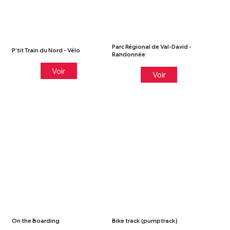
Parc Régional de Val-David -
P'tit Train du Nord - Vélo
Randonnée
Voir
Voir
On the Boarding
Bike track (pumptrack)