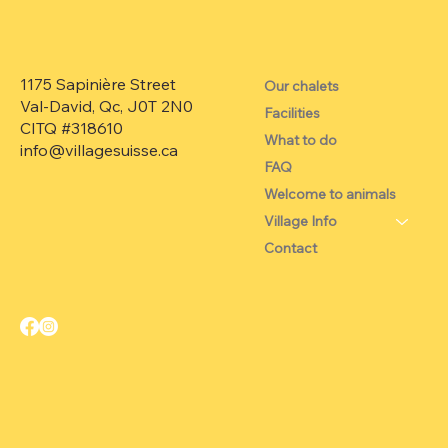
1175 Sapinière Street
Our chalets
Val-David, Qc, J0T 2N0
Facilities
CITQ #318610
What to do
info@villagesuisse.ca
FAQ
Welcome to animals
Village Info
Contact